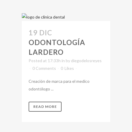
19 DIC
ODONTOLOGÍA
LARDERO
Posted at 17:33h
in
by
diegodelosreyes
0 Comments
0
Likes
Creación de marca para el medico
odontólogo ...
READ MORE