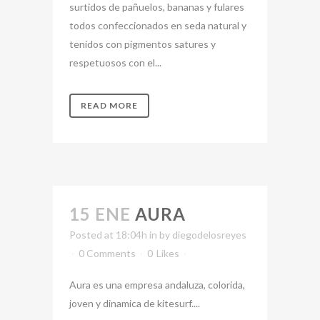
surtidos de pañuelos, bananas y fulares
todos confeccionados en seda natural y
tenidos con pigmentos satures y
respetuosos con el...
READ MORE
15 ENE
AURA
Posted at 18:04h
in
by
diegodelosreyes
0 Comments
0
Likes
Aura es una empresa andaluza, colorida,
joven y dinamica de kitesurf....