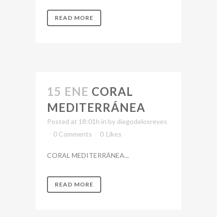
READ MORE
15 ENE
CORAL
MEDITERRÁNEA
Posted at 18:01h
in
by
diegodelosreyes
0 Comments
0
Likes
CORAL MEDITERRÁNEA...
READ MORE