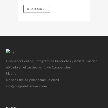
READ MORE
Diseñador Grafico, Fotógrafo de Productos y Artista Plástico
ubicado en el castizo barrio de Carabanchel
Madrid
No seas tímido y mándame un email
info@diegodelosreyes.com