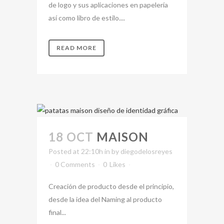
de logo y sus aplicaciones en papelería
así como libro de estilo....
READ MORE
18 OCT
MAISON
Posted at 22:10h
in
by
diegodelosreyes
0 Comments
0
Likes
Creación de producto desde el principio,
desde la idea del Naming al producto
final...