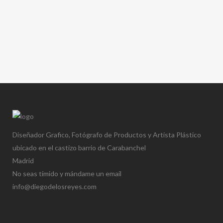
ZOOM
VIEW
Diseñador Grafico, Fotógrafo de Productos y Artista Plástico
ubicado en el castizo barrio de Carabanchel
Madrid
No seas tímido y mándame un email
info@diegodelosreyes.com