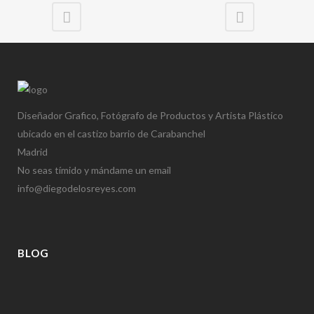
Diseñador Grafico, Fotógrafo de Productos y Artista Plástico
ubicado en el castizo barrio de Carabanchel
Madrid
No seas tímido y mándame un email
info@diegodelosreyes.com
BLOG