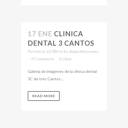
17 ENE
CLINICA
DENTAL 3 CANTOS
Posted at 23:08h
in
by
diegodelosreyes
0 Comments
0
Likes
Galeria de imágenes de la clinica dental
3C de tres Cantos...
READ MORE