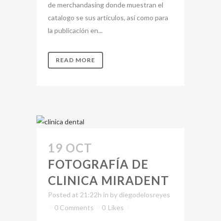
de merchandasing donde muestran el
catalogo se sus artículos, así como para
la publicación en...
READ MORE
19 OCT
FOTOGRAFÍA DE
CLINICA MIRADENT
Posted at 21:22h
in
by
diegodelosreyes
0 Comments
0
Likes