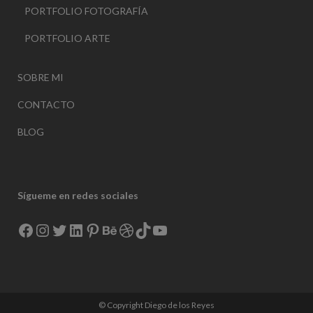
PORTFOLIO FOTOGRAFÍA
PORTFOLIO ARTE
SOBRE MI
CONTACTO
BLOG
Sígueme en redes sociales
Facebook
Instagram
Twitter
LinkedIn
Pinterest
Behance
Dribbble
TikTok
YouTube
© Copyright Diego de los Reyes