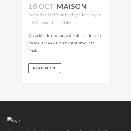
18 OCT
MAISON
Posted at 22:10h
in
by
diegodelosreyes
0 Comments
0
Likes
Creación de producto desde el principio,
desde la idea del Naming al producto
final...
READ MORE