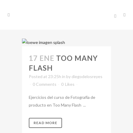
17 ENE
TOO MANY
FLASH
Posted at 23:25h
in
by
diegodelosreyes
0 Comments
0
Likes
Ejercicios del curso de Fotografía de
producto en Too Many Flash ...
READ MORE