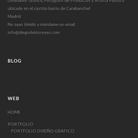
Diseñador Grafico, Fotógrafo de Productos y Artista Plástico
ubicado en el castizo barrio de Carabanchel
Madrid
No seas tímido y mándame un email
info@diegodelosreyes.com
BLOG
WEB
HOME
PORTFOLIO
PORTFOLIO DISEÑO GRAFICO